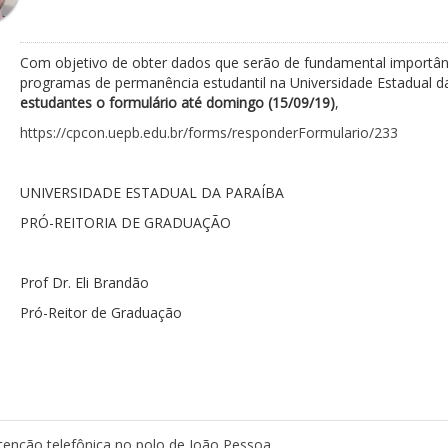
Com objetivo de obter dados que serão de fundamental importânci
programas de permanência estudantil na Universidade Estadual d
estudantes
o formulário até domingo (15/09/19)
,
https://cpcon.uepb.edu.br/forms/responderFormulario/233
UNIVERSIDADE ESTADUAL DA PARAÍBA
PRÓ-REITORIA DE GRADUAÇÃO
Prof Dr. Eli Brandão
Pró-Reitor de Graduação
enção telefônica no polo de João Pessoa