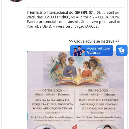
II Seminário Internacional do GEPEEPI
,
07
e
08
de
abril
de
2
026
, das
08h00
às
12h00
, no Auditório 2 – CEDUC/UEPB.
Evento presencial
, com transmissão ao vivo pelo canal do
YouTube UEPB. Haverá certificação (AACCs).
>>
Clique aqui e se inscreva
<<