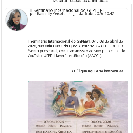
II Seminário Internacional do GEPEEPI
por
Rannielly Peixoto
- segunda, 6 abr 2026, 10:42
II Seminário Internacional do GEPEEPI
,
07
e
08
de
abril
de
2
026
, das
08h00
às
12h00
, no Auditório 2 – CEDUC/UEPB.
Evento presencial
, com transmissão ao vivo pelo canal do
YouTube UEPB. Haverá certificação (AACCs).
>>
Clique aqui e se inscreva
<<