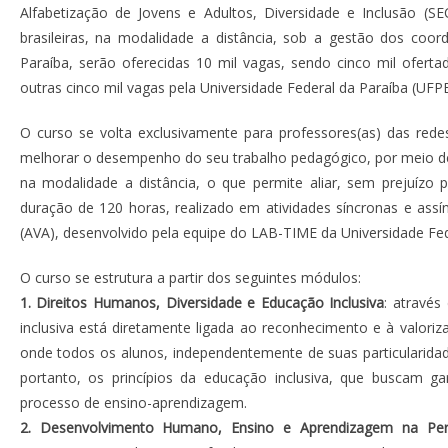
Alfabetização de Jovens e Adultos, Diversidade e Inclusão (SE
brasileiras, na modalidade a distância, sob a gestão dos coor
Paraíba, serão oferecidas 10 mil vagas, sendo cinco mil oferta
outras cinco mil vagas pela Universidade Federal da Paraíba (UFPB
O curso se volta exclusivamente para professores(as) das rede
melhorar o desempenho do seu trabalho pedagógico, por meio de
na modalidade a distância, o que permite aliar, sem prejuízo p
duração de 120 horas, realizado em atividades síncronas e assí
(AVA), desenvolvido pela equipe do LAB-TIME da Universidade Fed
O curso se estrutura a partir dos seguintes módulos:
1. Direitos Humanos, Diversidade e Educação Inclusiva
: através
inclusiva está diretamente ligada ao reconhecimento e à valor
onde todos os alunos, independentemente de suas particularidade
portanto, os princípios da educação inclusiva, que buscam gar
processo de ensino-aprendizagem.
2. Desenvolvimento Humano, Ensino e Aprendizagem na Pers