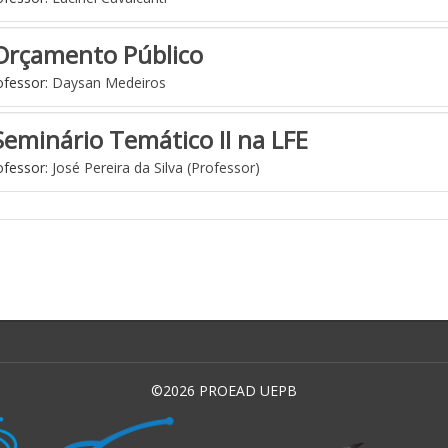
Orçamento Público
fessor:
Daysan Medeiros
Seminário Temático II na LFE
fessor:
José Pereira da Silva (Professor)
©2026 PROEAD UEPB