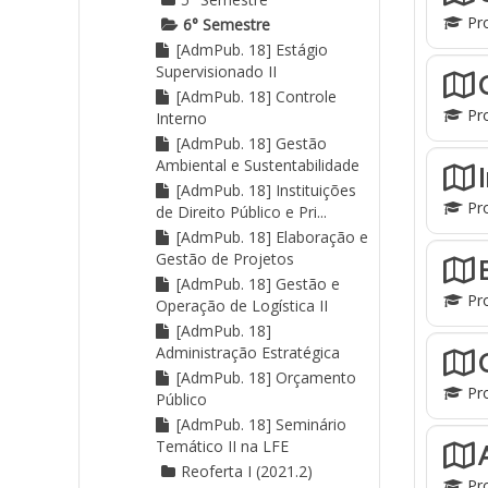
Pro
6° Semestre
[AdmPub. 18] Estágio
Supervisionado II
[AdmPub. 18] Controle
Pro
Interno
[AdmPub. 18] Gestão
Ambiental e Sustentabilidade
[AdmPub. 18] Instituições
Pro
de Direito Público e Pri...
[AdmPub. 18] Elaboração e
Gestão de Projetos
[AdmPub. 18] Gestão e
Pro
Operação de Logística II
[AdmPub. 18]
Administração Estratégica
[AdmPub. 18] Orçamento
Pro
Público
[AdmPub. 18] Seminário
Temático II na LFE
Reoferta I (2021.2)
Pro