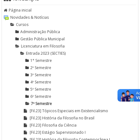
Página inicial
Novidades & Notícias
Cursos
Administração Pública
Gestão Pública Municipal
Licenciatura em Filosofia
Entrada 2023 (SECTIES)
1° Semestre
2º Semestre
3º Semestre
4º Semestre
5º Semestre
6º Semestre
7º Semestre
[Fil.23] Tópicos Especiais em Existencialismo
[Fil.23] História da Filosofia no Brasil
[Fil.23] Filosofia da Ciência
[Fil.23] Estágio Supervisionado I
[Fil.23] História da Filosofia Contemporânea I