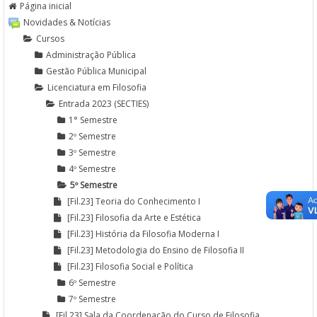
Página inicial
Novidades & Notícias
Cursos
Administração Pública
Gestão Pública Municipal
Licenciatura em Filosofia
Entrada 2023 (SECTIES)
1° Semestre
2º Semestre
3º Semestre
4º Semestre
5º Semestre
[Fil.23] Teoria do Conhecimento I
[Fil.23] Filosofia da Arte e Estética
[Fil.23] História da Filosofia Moderna I
[Fil.23] Metodologia do Ensino de Filosofia II
[Fil.23] Filosofia Social e Política
6º Semestre
7º Semestre
[Fil.23] Sala da Coordenação do Curso de Filosofia...