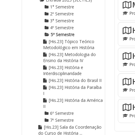
1° Semestre
Pro
2º Semestre
3° Semestre
4º Semestre
5º Semestre
Pro
[His.23] Tópico Teórico
Metodológico em História
[His.23] Metodologia do
Ensino da História IV
Pro
[His.23] História e
Interdisciplinaridade
[His.23] História do Brasil II
[His.23] História da Paraíba
Pro
I
[His.23] História da América
II
6º Semestre
Pro
7º Semestre
[His.23] Sala da Coordenação
do Curso de História ...