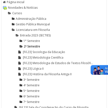
Página inicial
Novidades & Notícias
Cursos
Administração Pública
Gestão Pública Municipal
Licenciatura em Filosofia
Entrada 2023 (SECTIES)
1° Semestre
2º Semestre
[Fil.23] Sociologia da Educação
[Fil.23] Metodologia Científica
[Fil.23] Metodologia de Estudos de Textos Filosófi...
[Fil.23] Lógica II
[Fil.23] História da Filosofia Antiga II
3º Semestre
4º Semestre
5º Semestre
6º Semestre
7º Semestre
[Fil.23] Sala da Coordenação do Curso de Filosofia...