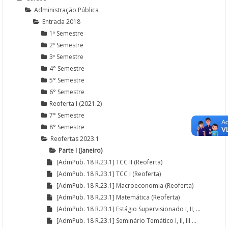
Administração Pública
Entrada 2018
1º Semestre
2º Semestre
3º Semestre
4° Semestre
5° Semestre
6° Semestre
Reoferta I (2021.2)
7° Semestre
8° Semestre
Reofertas 2023.1
Parte I (Janeiro)
[AdmPub. 18 R.23.1] TCC II (Reoferta)
[AdmPub. 18 R.23.1] TCC I (Reoferta)
[AdmPub. 18 R.23.1] Macroeconomia (Reoferta)
[AdmPub. 18 R.23.1] Matemática (Reoferta)
[AdmPub. 18 R.23.1] Estágio Supervisionado I, II, ...
[AdmPub. 18 R.23.1] Seminário Temático I, II, III ...