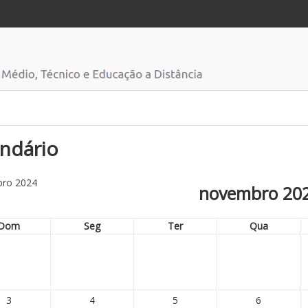
ndário
bro 2024
novembro 20
Dom
Seg
Ter
Qua
3
4
5
6