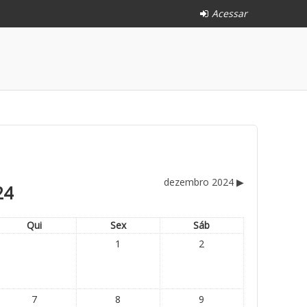
Acessar
dezembro 2024
▶
24
Qui
Sex
Sáb
1
2
7
8
9