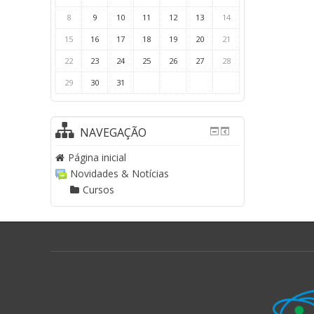
8
9
10
11
12
13
14
15
16
17
18
19
20
21
22
23
24
25
26
27
28
29
30
31
NAVEGAÇÃO
Página inicial
Novidades & Notícias
Cursos