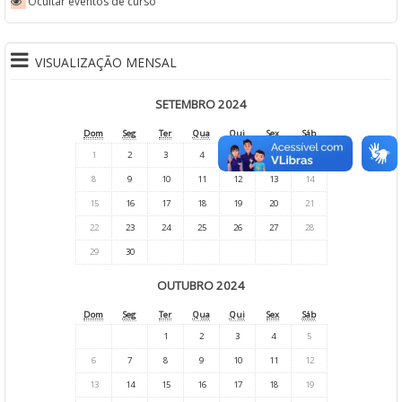
Ocultar eventos de curso
VISUALIZAÇÃO MENSAL
SETEMBRO 2024
Dom
Seg
Ter
Qua
Qui
Sex
Sáb
1
2
3
4
5
6
7
8
9
10
11
12
13
14
15
16
17
18
19
20
21
22
23
24
25
26
27
28
29
30
OUTUBRO 2024
Dom
Seg
Ter
Qua
Qui
Sex
Sáb
1
2
3
4
5
6
7
8
9
10
11
12
13
14
15
16
17
18
19