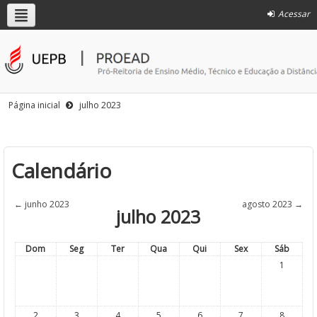
Acessar
Página inicial
julho 2023
Calendário
←
junho 2023
agosto 2023
→
julho 2023
Dom
Seg
Ter
Qua
Qui
Sex
Sáb
1
2
3
4
5
6
7
8