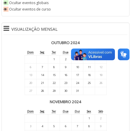
Ocultar eventos globais
Ocultar eventos de curso
VISUALIZAÇÃO MENSAL
OUTUBRO 2024
Dom
Seg
Ter
Qua
Qui
Sex
Sáb
1
2
3
4
5
6
7
8
9
10
11
12
13
14
15
16
17
18
19
20
21
22
23
24
25
26
27
28
29
30
31
NOVEMBRO 2024
Dom
Seg
Ter
Qua
Qui
Sex
Sáb
1
2
3
4
5
6
7
8
9