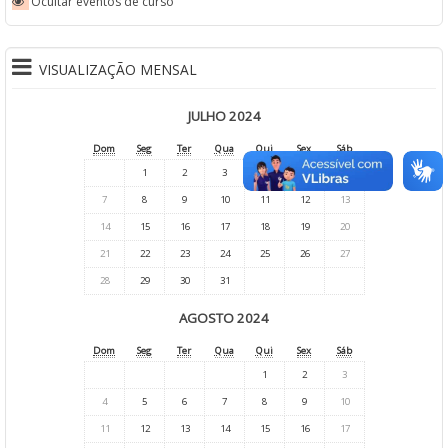
Ocultar eventos de curso
VISUALIZAÇÃO MENSAL
JULHO 2024
Dom
Seg
Ter
Qua
Qui
Sex
Sáb
1
2
3
4
5
6
7
8
9
10
11
12
13
14
15
16
17
18
19
20
21
22
23
24
25
26
27
28
29
30
31
AGOSTO 2024
Dom
Seg
Ter
Qua
Qui
Sex
Sáb
1
2
3
4
5
6
7
8
9
10
11
12
13
14
15
16
17