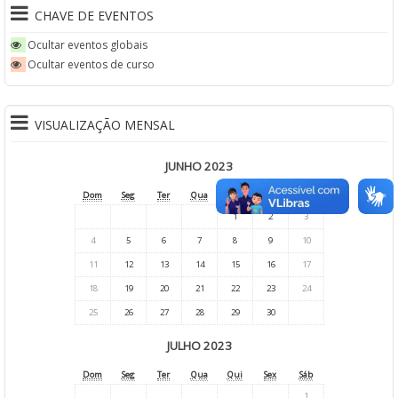
CHAVE DE EVENTOS
Ocultar eventos globais
Ocultar eventos de curso
VISUALIZAÇÃO MENSAL
JUNHO 2023
Dom
Seg
Ter
Qua
Qui
Sex
Sáb
1
2
3
4
5
6
7
8
9
10
11
12
13
14
15
16
17
18
19
20
21
22
23
24
25
26
27
28
29
30
JULHO 2023
Dom
Seg
Ter
Qua
Qui
Sex
Sáb
1