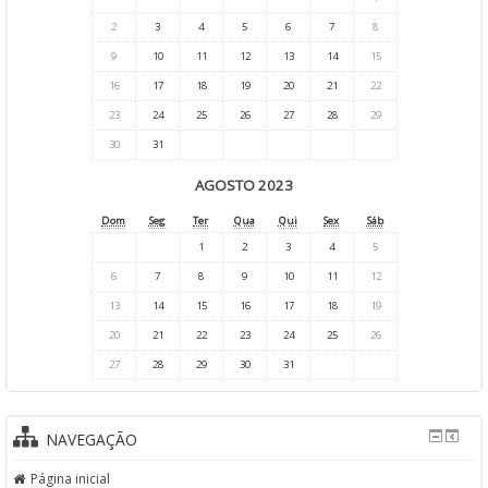
2
3
4
5
6
7
8
9
10
11
12
13
14
15
16
17
18
19
20
21
22
23
24
25
26
27
28
29
30
31
AGOSTO 2023
Dom
Seg
Ter
Qua
Qui
Sex
Sáb
1
2
3
4
5
6
7
8
9
10
11
12
13
14
15
16
17
18
19
20
21
22
23
24
25
26
27
28
29
30
31
NAVEGAÇÃO
Página inicial