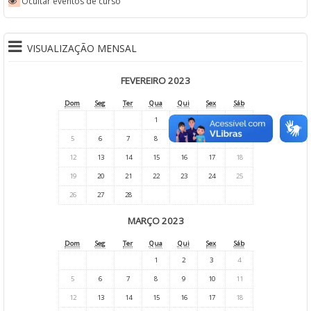
Ocultar eventos de curso
VISUALIZAÇÃO MENSAL
FEVEREIRO 2023
Dom
Seg
Ter
Qua
Qui
Sex
Sáb
1
2
3
4
5
6
7
8
9
10
11
12
13
14
15
16
17
18
19
20
21
22
23
24
25
26
27
28
MARÇO 2023
Dom
Seg
Ter
Qua
Qui
Sex
Sáb
1
2
3
4
5
6
7
8
9
10
11
12
13
14
15
16
17
18